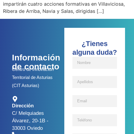
impartirán cuatro acciones formativas en Villaviciosa,
Ribera de Arriba, Navia y Salas, dirigidas […]
¿Tienes
alguna duda?
Información
de contacto
Centro de Innovación
Territorial de Asturias
(CIT Asturias)
Dirección
C/ Melquiades
Álvarez, 20-1B -
33003 Oviedo